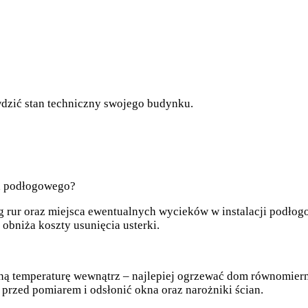
dzić stan techniczny swojego budynku.
ia podłogowego?
 rur oraz miejsca ewentualnych wycieków w instalacji podłogo
obniża koszty usunięcia usterki.
ną temperaturę wewnątrz – najlepiej ogrzewać dom równomierni
 przed pomiarem i odsłonić okna oraz narożniki ścian.