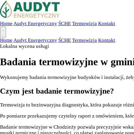
Home
Audyt Energetyczny
ŚCHE
Termowizja
Kontakt
Home
Audyt Energetyczny
ŚCHE
Termowizja
Kontakt
Lokalna wycena usługi
Badania termowizyjne w gmin
Wykonujemy badania termowizyjne budynków i instalacji, żeby s
Czym jest badanie termowizyjne?
Termowizja to bezinwazyjna diagnostyka, która pokazuje różn
Po pomiarze przekazujemy czytelny raport z omówieniem, któr
Badanie termowizyjne w Chodzieży pozwala precyzyjnie wskaza
mostki termiczne i nieszczelności, co ułatwi zaplanowanie po