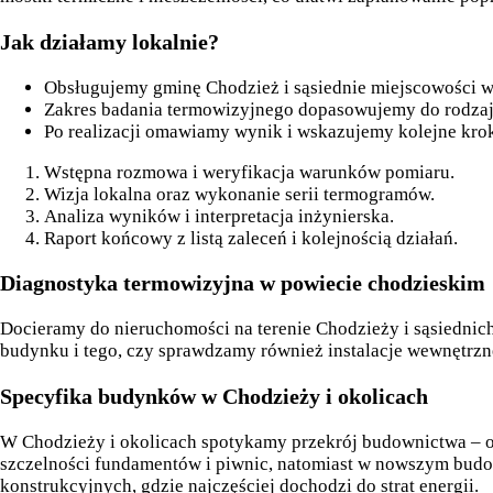
Jak działamy lokalnie?
Obsługujemy gminę Chodzież i sąsiednie miejscowości
Zakres badania termowizyjnego dopasowujemy do rodzaju 
Po realizacji omawiamy wynik i wskazujemy kolejne krok
Wstępna rozmowa i weryfikacja warunków pomiaru.
Wizja lokalna oraz wykonanie serii termogramów.
Analiza wyników i interpretacja inżynierska.
Raport końcowy z listą zaleceń i kolejnością działań.
Diagnostyka termowizyjna w powiecie chodzieskim
Docieramy do nieruchomości na terenie Chodzieży i sąsiednic
budynku i tego, czy sprawdzamy również instalacje wewnętrzne
Specyfika budynków w Chodzieży i okolicach
W Chodzieży i okolicach spotykamy przekrój budownictwa – od
szczelności fundamentów i piwnic, natomiast w nowszym budo
konstrukcyjnych, gdzie najczęściej dochodzi do strat energii.