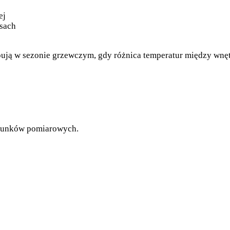
ej
osach
ują w sezonie grzewczym, gdy różnica temperatur między wnęt
runków pomiarowych.