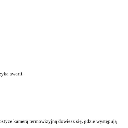
zyka awarii.
ostyce kamerą termowizyjną dowiesz się, gdzie występują