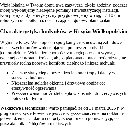
Wizja lokalna w Twoim domu trwa zazwyczaj około godziny, podczas
której wykonujemy niezbędne pomiary i inwentaryzację instalacji.
Kompletny audyt energetyczny przygotowujemy w ciągu 7-10 dni
roboczych od spotkania, dostarczając Ci gotowy plan działań.
Charakterystyka budynków w Krzyżu Wielkopolskim
W gminie Krzyż Wielkopolski spotykamy zróżnicowaną zabudowę –
od starszych domów wolnostojących po nowsze budynki
jednorodzinne. Wiele nieruchomości z ubiegłego wieku wymaga
rzetelnej oceny stanu izolacji, aby zaplanowane prace modernizacyjne
przyniosły realną poprawę komfortu cieplnego i niższe rachunki.
Znaczne straty ciepła przez nieocieplone stropy i dachy w
starszej zabudowie
Nieszczelna stolarka okienna i drzwiowa obniżająca
efektywność ogrzewania
Przeszacowana moc źródeł ciepła w stosunku do rzeczywistych
potrzeb budynku
Wskazówka techniczna:
Warto pamiętać, że od 31 marca 2025 r. w
programie Czyste Powietrze jeszcze większe znaczenie ma dokładne
potwierdzenie standardu energetycznego przed i po inwestycji, co
pozwala uniknąć błędów projektowych.