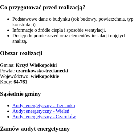
Co przygotować przed realizacją?
Podstawowe dane o budynku (rok budowy, powierzchnia, typ
konstrukcji).
Informacje o źródle ciepła i sposobie wentylacji.
Dostęp do pomieszczeń oraz elementów instalacji objętych
analizą.
Obszar realizacji
Gmina:
Krzyż Wielkopolski
Powiat:
czarnkowsko-trzcianecki
Województwo:
wielkopolskie
Kody:
64-761
Sąsiednie gminy
Audyt energetyczny - Trzcianka
Audyt energetyczny - Wieleń
Audyt energetyczny - Czarnków
Zamów audyt energetyczny