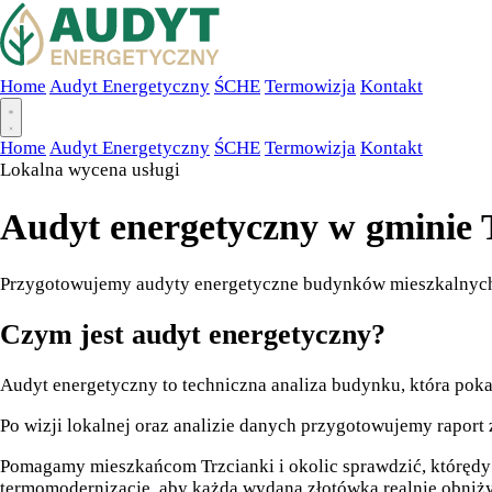
Home
Audyt Energetyczny
ŚCHE
Termowizja
Kontakt
Home
Audyt Energetyczny
ŚCHE
Termowizja
Kontakt
Lokalna wycena usługi
Audyt energetyczny w gminie 
Przygotowujemy audyty energetyczne budynków mieszkalnych i 
Czym jest audyt energetyczny?
Audyt energetyczny to techniczna analiza budynku, która pokaz
Po wizji lokalnej oraz analizie danych przygotowujemy raport z
Pomagamy mieszkańcom Trzcianki i okolic sprawdzić, którędy z
termomodernizację, aby każda wydana złotówka realnie obniży