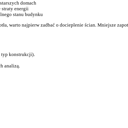
 starszych domach
straty energii
alnego stanu budynku
ła, warto najpierw zadbać o docieplenie ścian. Mniejsze zapo
typ konstrukcji).
h analizą.